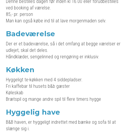
Denne bestilles dagen før inden kl 16.00 eller forudbestilles
ved booking af værelse.
85,- pr. person
Man kan også købe ind til at lave morgenmaden selv.
Badeværelse
Der er et badeværelse, så i det omfang at begge værelser er
udlejet, skal det deles.
Håndklæder, sengelinned og rengøring er inklusiv.
Køkken
Hyggeligt te-køkken med 4 siddepladser.
Fri kaffebar til husets b&b gæster
Køleskab
Brætspil og mange andre spil til flere timers hygge
Hyggelig have
B&B haven, er hyggeligt indrettet med bænke og sofa til at
slænge sig i.