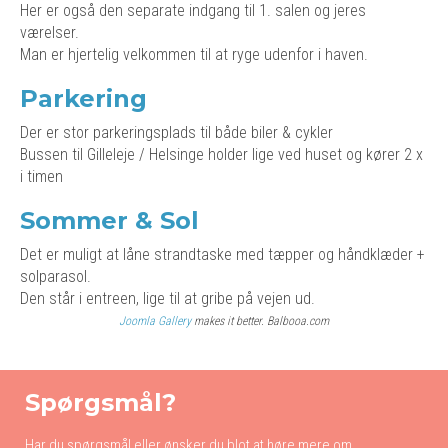
Her er også den separate indgang til 1. salen og jeres
værelser.
Man er hjertelig velkommen til at ryge udenfor i haven.
Parkering
Der er stor parkeringsplads til både biler & cykler
Bussen til Gilleleje / Helsinge holder lige ved huset og kører 2 x
i timen
Sommer & Sol
Det er muligt at låne strandtaske med tæpper og håndklæder +
solparasol.
Den står i entreen, lige til at gribe på vejen ud.
Joomla Gallery
makes it better. Balbooa.com
Spørgsmål?
Har du spørgsmål eller ønsker du blot at høre mere om