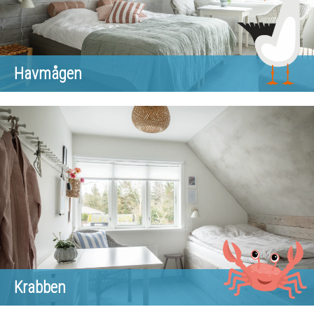
Havmågen
Krabben