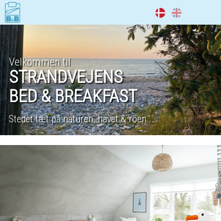
DA
EN
Velkommen til
STRANDVEJENS
BED & BREAKFAST
Stedet tæt på naturen, havet & roen ...