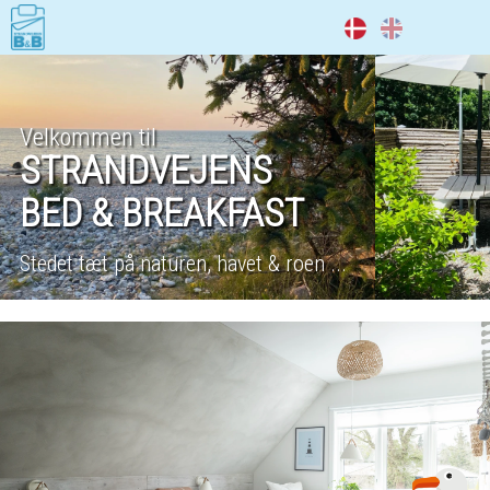
DA
EN
Velkommen til
STRANDVEJENS
BED & BREAKFAST
Stedet tæt på naturen, havet & roen ...