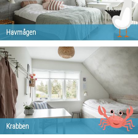
Havmågen
Krabben